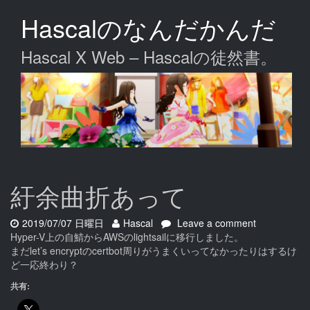
Skip
Hascalのなんだかんだ
to
main
content
Hascal X Web – Hascalの徒然書。
紆余曲折あって
Date:
Author:
on
2019/07/07 日曜日
Hascal
Leave a comment
紆
Hyper-V上の自鯖からAWSのlightsailに移行しました。
余
まだlet’s encryptのcertbot周りがうまくいってなかったりはするけ
曲
ど一応終わり？
折
共有:
あ
っ